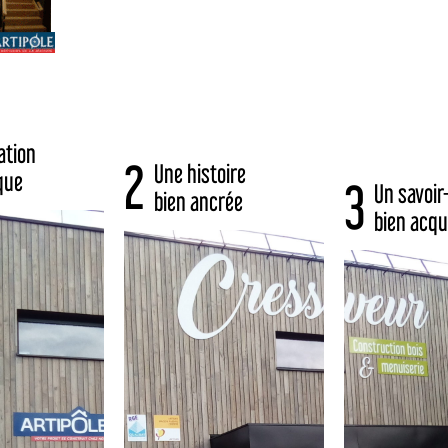
ation
2
Une histoire
que
3
Un savoir-
bien ancrée
bien acqu