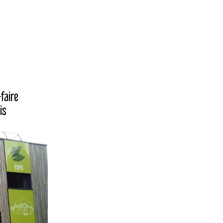
faire
is